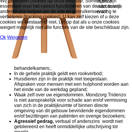
Wij gebruiken cookies op onze web site. Sommigen zijn
in onze
essentieel voor het correct functioneren van de site, terwijl
wachtruimte
anderen ons helpen om de site en gebruikerservaring te
en/of
verbeteren (tracking cookies). U kan zelf kiezen of u deze
cookies wil toestaan of niet. Let op dat als u onze cookies
weigert mogelijk niet alle functies van de site beschikbaar zijn.
Ok
Weigeren
behandelkamers;.
In de gehele praktijk geldt een rookverbod;
Huisdieren zijn in de praktijk niet toegestaan.
Afspraken voor mensen met een hulphond worden aan
het einde van de werkdag gepland;
Waak zelf over uw eigendommen. Mondzorg Tridenzo
is niet aansprakelijk voor schade aan en/of vermissing
van zich in de praktijkruimte of binnen directe
omgeving van dit gebouw bevindende eigendommen
en/of bezittingen van patiënten en overige bezoekers;
Agressief gedrag,
verbaal of anderszins wordt niet
getolereerd en heeft onmiddellijke uitschrijving tot
gevolg.