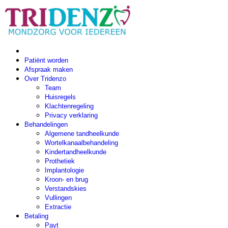
Patiënt worden
Afspraak maken
Over Tridenzo
Team
Huisregels
Klachtenregeling
Privacy verklaring
Behandelingen
Algemene tandheelkunde
Wortelkanaalbehandeling
Kindertandheelkunde
Prothetiek
Implantologie
Kroon- en brug
Verstandskies
Vullingen
Extractie
Betaling
Payt