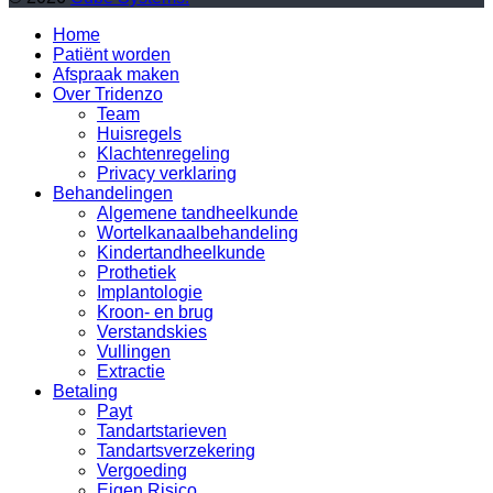
Home
Patiënt worden
Afspraak maken
Over Tridenzo
Team
Huisregels
Klachtenregeling
Privacy verklaring
Behandelingen
Algemene tandheelkunde
Wortelkanaalbehandeling
Kindertandheelkunde
Prothetiek
Implantologie
Kroon- en brug
Verstandskies
Vullingen
Extractie
Betaling
Payt
Tandartstarieven
Tandartsverzekering
Vergoeding
Eigen Risico