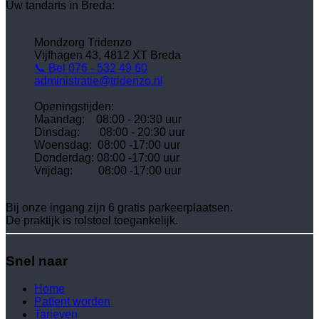
Uw tandarts in Breda:
Mondzorg Tridenzo
Vijfhagen 43, 4812 XT Breda
📞 Bel 076 - 532 49 60
administratie@tridenzo.nl
Openingstijden:
Maandag: 08:00 - 20:30 uur
Dinsdag:
08:00 - 20:30 uur
Woensdag:
08:00 -17:00 uur
Donderdag:
08:00 -17:00 uur
Vrijdag:
08:00 -17:00 uur
Bij onze ingang zijn 6 gratis parkeerplaatsen.
De praktijk is rolstoel toegankelijk.
Snel naar
Home
Patïent worden
Tarieven