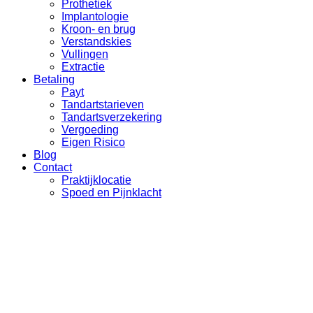
Prothetiek
Implantologie
Kroon- en brug
Verstandskies
Vullingen
Extractie
Betaling
Payt
Tandartstarieven
Tandartsverzekering
Vergoeding
Eigen Risico
Blog
Contact
Praktijklocatie
Spoed en Pijnklacht