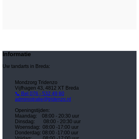
Informatie
Uw tandarts in Breda:
Mondzorg Tridenzo
Vijfhagen 43, 4812 XT Breda
📞 Bel 076 - 532 49 60
administratie@tridenzo.nl
Openingstijden:
Maandag: 08:00 - 20:30 uur
Dinsdag:
08:00 - 20:30 uur
Woensdag:
08:00 -17:00 uur
Donderdag:
08:00 -17:00 uur
Vrijdag:
08:00 -17:00 uur