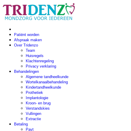
Patiënt worden
Afspraak maken
Over Tridenzo
Team
Huisregels
Klachtenregeling
Privacy verklaring
Behandelingen
Algemene tandheelkunde
Wortelkanaalbehandeling
Kindertandheelkunde
Prothetiek
Implantologie
Kroon- en brug
Verstandskies
Vullingen
Extractie
Betaling
Payt