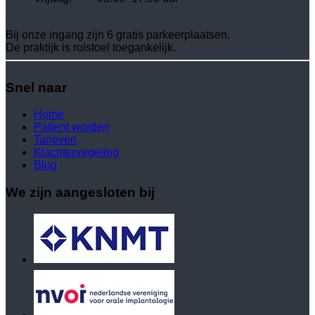
Bij onze ingang zijn 6 gratis parkeerplaatsen.
De praktijk is rolstoel toegankelijk.
Snel naar
Home
Patïent worden
Tarieven
Klachtenregeling
Blog
We zijn aangesloten bij