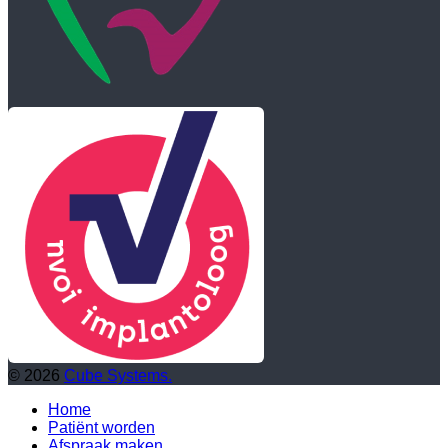
© 2026
Cube Systems.
Home
Patiënt worden
Afspraak maken