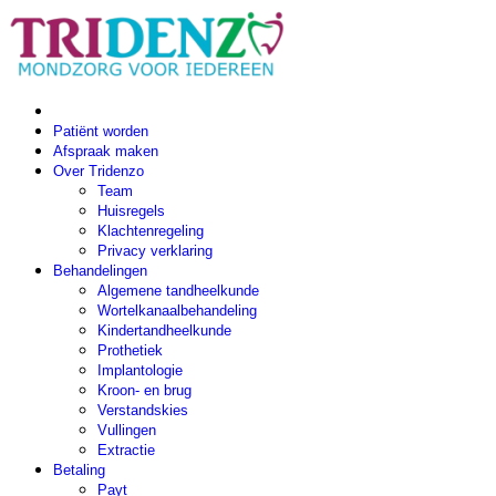
Patiënt worden
Afspraak maken
Over Tridenzo
Team
Huisregels
Klachtenregeling
Privacy verklaring
Behandelingen
Algemene tandheelkunde
Wortelkanaalbehandeling
Kindertandheelkunde
Prothetiek
Implantologie
Kroon- en brug
Verstandskies
Vullingen
Extractie
Betaling
Payt