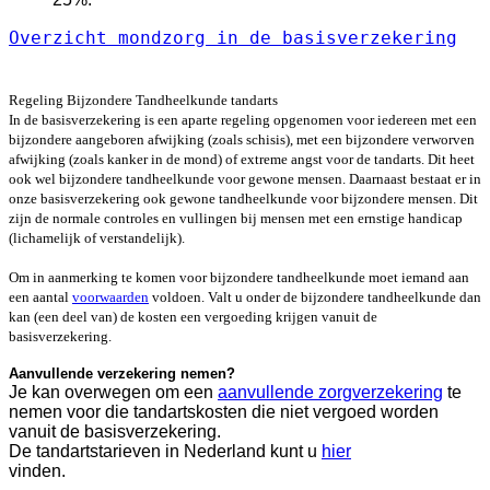
Overzicht mondzorg in de basisverzekering
Veelgestelde vragen m.b.t. betaling en
vergoeding
Regeling Bijzondere Tandheelkunde tandarts
In de basisverzekering is een aparte regeling opgenomen voor iedereen met een
bijzondere aangeboren afwijking (zoals schisis), met een bijzondere verworven
afwijking (zoals kanker in de mond) of extreme angst voor de tandarts. Dit heet
ook wel bijzondere tandheelkunde voor gewone mensen. Daarnaast bestaat er in
onze basisverzekering ook gewone tandheelkunde voor bijzondere mensen. Dit
zijn de normale controles en vullingen bij mensen met een ernstige handicap
(lichamelijk of verstandelijk).
Om in aanmerking te komen voor bijzondere tandheelkunde moet iemand aan
een aantal
voorwaarden
voldoen. Valt u onder de bijzondere tandheelkunde dan
kan (een deel van) de kosten een vergoeding krijgen vanuit de
basisverzekering.
Aanvullende verzekering nemen
?
Je kan overwegen om een
aanvullende zorgverzekering
te
nemen voor die tandartskosten die niet vergoed worden
vanuit de basisverzekering.
De tandartstarieven in Nederland kunt u
hier
vinden.
Veelg
estelde vragen m.b.t. betaling en vergoeding