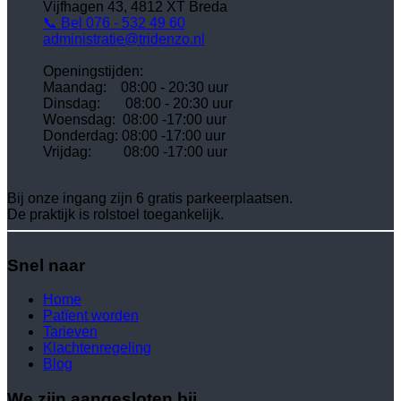
Vijfhagen 43, 4812 XT Breda
📞 Bel 076 - 532 49 60
administratie@tridenzo.nl
Openingstijden:
Maandag: 08:00 - 20:30 uur
Dinsdag:
08:00 - 20:30 uur
Woensdag:
08:00 -17:00 uur
Donderdag:
08:00 -17:00 uur
Vrijdag:
08:00 -17:00 uur
Bij onze ingang zijn 6 gratis parkeerplaatsen.
De praktijk is rolstoel toegankelijk.
Snel naar
Home
Patïent worden
Tarieven
Klachtenregeling
Blog
We zijn aangesloten bij