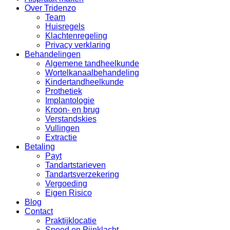
Over Tridenzo
Team
Huisregels
Klachtenregeling
Privacy verklaring
Behandelingen
Algemene tandheelkunde
Wortelkanaalbehandeling
Kindertandheelkunde
Prothetiek
Implantologie
Kroon- en brug
Verstandskies
Vullingen
Extractie
Betaling
Payt
Tandartstarieven
Tandartsverzekering
Vergoeding
Eigen Risico
Blog
Contact
Praktijklocatie
Spoed en Pijnklacht