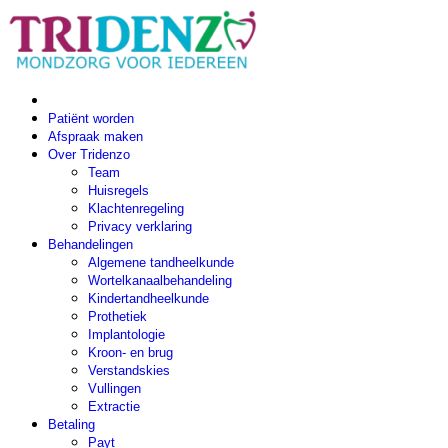
Patiënt worden
Afspraak maken
Over Tridenzo
Team
Huisregels
Klachtenregeling
Privacy verklaring
Behandelingen
Algemene tandheelkunde
Wortelkanaalbehandeling
Kindertandheelkunde
Prothetiek
Implantologie
Kroon- en brug
Verstandskies
Vullingen
Extractie
Betaling
Payt