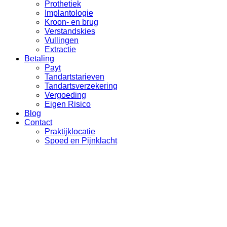
Prothetiek
Implantologie
Kroon- en brug
Verstandskies
Vullingen
Extractie
Betaling
Payt
Tandartstarieven
Tandartsverzekering
Vergoeding
Eigen Risico
Blog
Contact
Praktijklocatie
Spoed en Pijnklacht