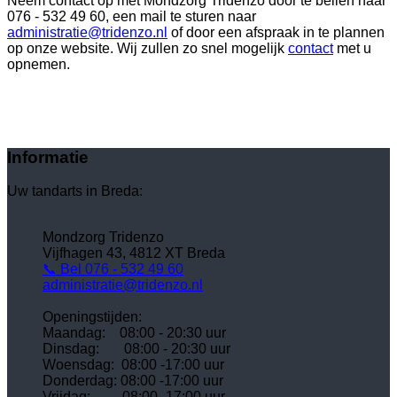
Neem contact op met Mondzorg Tridenzo door te bellen naar
076 - 532 49 60, een mail te sturen naar
administratie@tridenzo.nl
of door een afspraak in te plannen
op onze website. Wij zullen zo snel mogelijk
contact
met u
opnemen.
Informatie
Uw tandarts in Breda:
Mondzorg Tridenzo
Vijfhagen 43, 4812 XT Breda
📞 Bel 076 - 532 49 60
administratie@tridenzo.nl
Openingstijden:
Maandag: 08:00 - 20:30 uur
Dinsdag:
08:00 - 20:30 uur
Woensdag:
08:00 -17:00 uur
Donderdag:
08:00 -17:00 uur
Vrijdag:
08:00 -17:00 uur