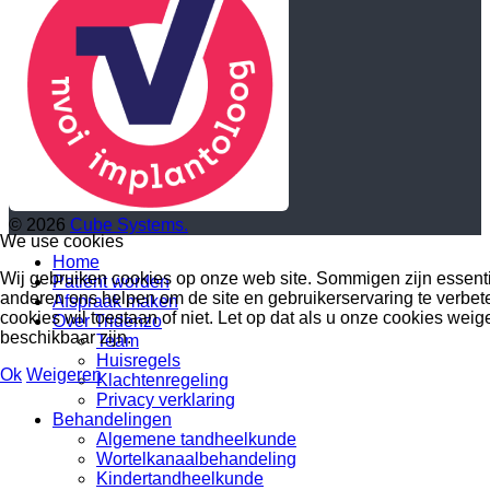
© 2026
Cube Systems.
We use cookies
Home
Wij gebruiken cookies op onze web site. Sommigen zijn essentiee
Patiënt worden
anderen ons helpen om de site en gebruikerservaring te verbeter
Afspraak maken
cookies wil toestaan of niet. Let op dat als u onze cookies weiger
Over Tridenzo
beschikbaar zijn.
Team
Huisregels
Ok
Weigeren
Klachtenregeling
Privacy verklaring
Behandelingen
Algemene tandheelkunde
Wortelkanaalbehandeling
Kindertandheelkunde