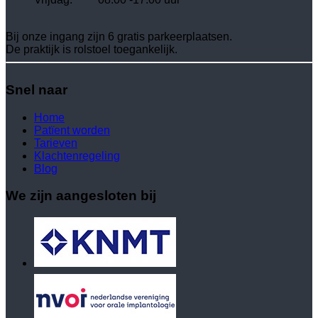
Bij onze ingang zijn 6 gratis parkeerplaatsen.
De praktijk is rolstoel toegankelijk.
Snel naar
Home
Patïent worden
Tarieven
Klachtenregeling
Blog
We zijn aangesloten bij